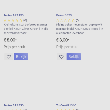
Trofee AR1190
Beker B323





(0)





(0)
Kleine kunststof trofee op marmer
Kleine beker met metalen cup op wit
blokje | Kleur: Zilver-Groen | In alle
marmer blok | Kleur: Goud-Rood | In
sporten leverbaar
alle sporten leverbaar
€ 8,00
€ 8,00
*
*
Prijs per stuk
Prijs per stuk
Bekijk
Bekijk
Trofee AR1350
Trofee AR1360