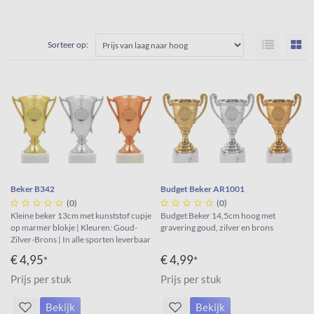
Sorteer op:
Beker B342
Budget Beker AR1001





(0)





(0)
Kleine beker 13cm met kunststof cupje
Budget Beker 14,5cm hoog met
op marmer blokje | Kleuren: Goud-
gravering goud, zilver en brons
Zilver-Brons | In alle sporten leverbaar
€ 4,95
€ 4,99
*
*
Prijs per stuk
Prijs per stuk
Bekijk
Bekijk