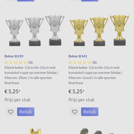
Beker B339
Beker B341





(0)





(0)
Kleine beker 13cm t/m 15cm met
Kleine beker 13cm t/m 15cm met
kunststof cupje op marmer blokje |
kunststof cupje op marmer blokje |
Kleuren: Zilver | In alle sporten
Kleuren: Goud | In alle sporten
leverbaar
leverbaar
€ 5,25
€ 5,25
*
*
Prijs per stuk
Prijs per stuk
Bekijk
Bekijk