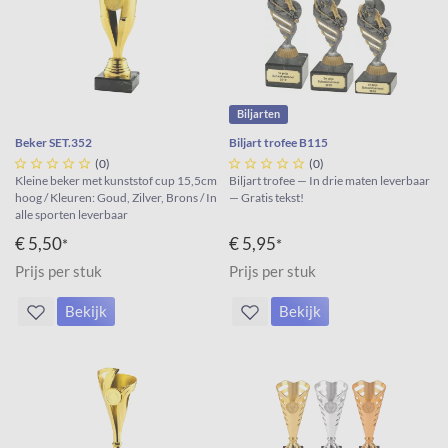
Biljarten
Beker SET.352
Biljart trofee B115





(0)





(0)
Kleine beker met kunststof cup 15,5cm
Biljart trofee — In drie maten leverbaar
hoog / Kleuren: Goud, Zilver, Brons / In
— Gratis tekst!
alle sporten leverbaar
€ 5,50
€ 5,95
*
*
Prijs per stuk
Prijs per stuk
Bekijk
Bekijk