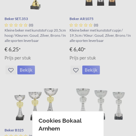
Beker SET.353
Beker AR1075





(0)





(0)
Kleine beker met kunststof cup 20,5cm
Kleine beker met kunststof cupje /
hoog / Kleuren: Goud, Zilver, Brons / In
19,5cm / Kleur: Goud, Zilver, Brons / In
alle sporten leverbaar
alle sporten leverbaar
€ 6,25
€ 6,40
*
*
Prijs per stuk
Prijs per stuk
Bekijk
Bekijk
Cookies Bokaal
Arnhem
Beker B325
Beker B334