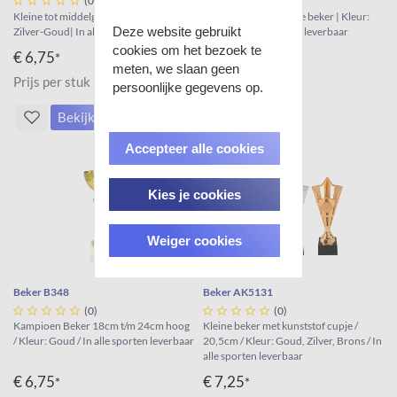





(0)





(0)
Kleine tot middelgrote beker | Kleur:
Kleine tot middelgrote beker | Kleur:
Deze website gebruikt
Zilver-Goud| In alle sporten leverbaar
Zilver | In alle sporten leverbaar
cookies om het bezoek te
€ 6,75
€ 6,75
*
*
meten, we slaan geen
Prijs per stuk
Prijs per stuk
persoonlijke gegevens op.
Bekijk
Bekijk
Accepteer alle cookies
Kies je cookies
Weiger cookies
Beker B348
Beker AK5131





(0)





(0)
Kampioen Beker 18cm t/m 24cm hoog
Kleine beker met kunststof cupje /
/ Kleur: Goud / In alle sporten leverbaar
20,5cm / Kleur: Goud, Zilver, Brons / In
alle sporten leverbaar
€ 6,75
€ 7,25
*
*