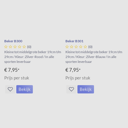
Beker B300
Beker B301





(0)





(0)
Kleine tot middelgrote beker 19cm t/m
Kleine tot middelgrote beker 19cm t/m
29cm / Kleur: Zilver-Rood / In alle
29cm / Kleur: Zilver-Blauw / In alle
sporten leverbaar
sporten leverbaar
€ 7,95
€ 7,95
*
*
Prijs per stuk
Prijs per stuk
Bekijk
Bekijk