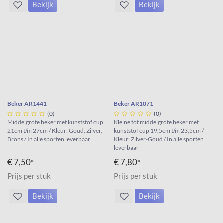
Bekijk
Bekijk
Beker AR1441
Beker AR1071





(0)





(0)
Middelgrote beker met kunststof cup
Kleine tot middelgrote beker met
21cm t/m 27cm / Kleur: Goud, Zilver,
kunststof cup 19,5cm t/m 23,5cm /
Brons / In alle sporten leverbaar
Kleur: Zilver-Goud / In alle sporten
leverbaar
€ 7,50
€ 7,80
*
*
Prijs per stuk
Prijs per stuk
Bekijk
Bekijk