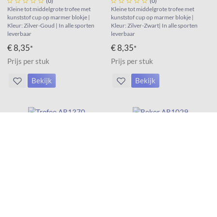





(0)





(0)
Kleine tot middelgrote trofee met
Kleine tot middelgrote trofee met
kunststof cup op marmer blokje |
kunststof cup op marmer blokje |
Kleur: Zilver-Goud | In alle sporten
Kleur: Zilver-Zwart| In alle sporten
leverbaar
leverbaar
€ 8,35
€ 8,35
*
*
Prijs per stuk
Prijs per stuk
Bekijk
Bekijk
Trofee AR1370
Beker AR1029





(0)





(0)
Kleine tot middelgrote trofee met
Kleine tot middelgrote beker met
kunststof cup op marmer blokje |
metalen schaal op wit marmer blok |
Kleur: Goud-Zwart| In alle sporten
Kleur: Zilver-Groen| In alle sporten