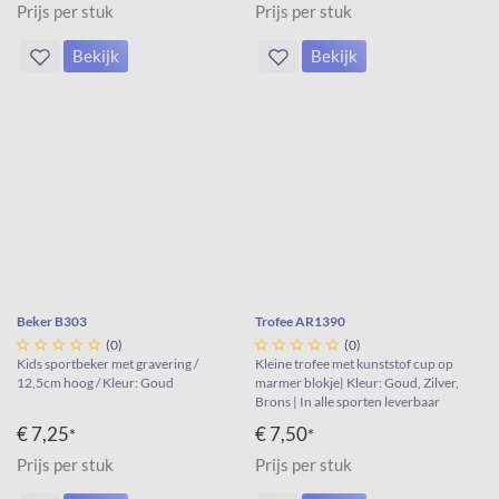
Prijs per stuk
Prijs per stuk
Bekijk
Bekijk
Beker B303
Trofee AR1390





(0)





(0)
Kids sportbeker met gravering /
Kleine trofee met kunststof cup op
12,5cm hoog / Kleur: Goud
marmer blokje| Kleur: Goud, Zilver,
Brons | In alle sporten leverbaar
€ 7,25
€ 7,50
*
*
Prijs per stuk
Prijs per stuk