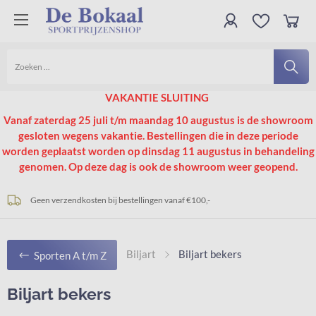
VAKANTIE SLUITING
Vanaf zaterdag 25 juli t/m maandag 10 augustus is de showroom
gesloten wegens vakantie.
Bestellingen die in deze periode
worden geplaatst worden op dinsdag 11 augustus in behandeling
genomen. Op deze dag is ook de showroom weer geopend.
Snelle levering uit voorraad op heel veel artikelen
Gratis graveren bij aankoop van bekers
Geen verzendkosten bij bestellingen vanaf €100,-
Biljart
Biljart bekers
Sporten A t/m Z
Biljart bekers